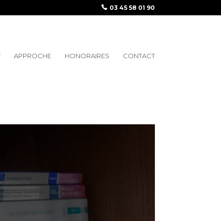
03 45 58 01 90
T
APPROCHE
HONORAIRES
CONTACT