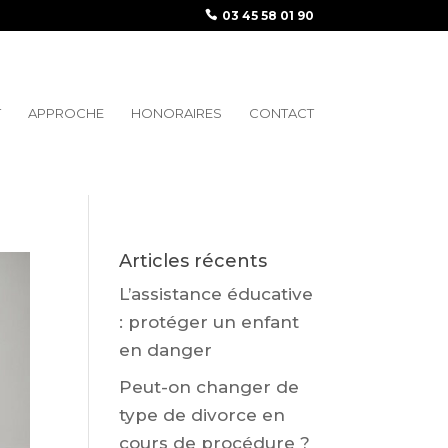
03 45 58 01 90
T
APPROCHE
HONORAIRES
CONTACT
Articles récents
L’assistance éducative
: protéger un enfant
en danger
Peut-on changer de
type de divorce en
cours de procédure ?