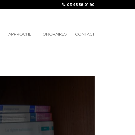
03 45 58 01 90
T
APPROCHE
HONORAIRES
CONTACT