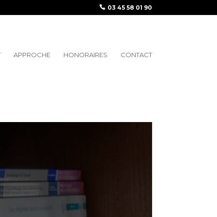
03 45 58 01 90
T
APPROCHE
HONORAIRES
CONTACT